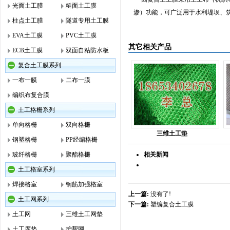
光面土工膜
糙面土工膜
渗）功能，可广泛用于水利堤坝、
柱点土工膜
隧道专用土工膜
EVA土工膜
PVC土工膜
其它相关产品
ECB土工膜
双面自粘防水板
复合土工膜系列
一布一膜
二布一膜
编织布复合膜
土工格栅系列
单向格栅
双向格栅
三维土工垫
钢塑格栅
PP经编格栅
玻纤格栅
聚酯格栅
相关新闻
土工格室系列
焊接格室
钢筋加强格室
上一篇:
没有了!
土工网系列
下一篇:
塑编复合土工膜
土工网
三维土工网垫
土工席垫
护帮网