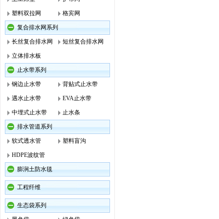
塑料双拉网
格宾网
复合排水网系列
长丝复合排水网
短丝复合排水网
立体排水板
止水带系列
钢边止水带
背贴式止水带
遇水止水带
EVA止水带
中埋式止水带
止水条
排水管道系列
软式透水管
塑料盲沟
HDPE波纹管
膨涧土防水毯
工程纤维
生态袋系列