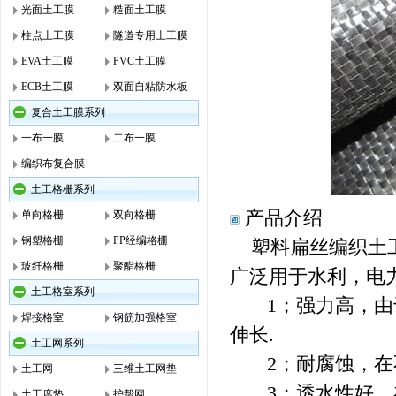
光面土工膜
糙面土工膜
柱点土工膜
隧道专用土工膜
EVA土工膜
PVC土工膜
ECB土工膜
双面自粘防水板
复合土工膜系列
一布一膜
二布一膜
编织布复合膜
土工格栅系列
产品介绍
单向格栅
双向格栅
钢塑格栅
PP经编格栅
塑料扁丝编织土工
玻纤格栅
聚酯格栅
广泛用于水利，电
土工格室系列
1；强力高，由于
焊接格室
钢筋加强格室
伸长.
土工网系列
2；耐腐蚀，在不
土工网
三维土工网垫
3；透水性好，在
土工席垫
护帮网