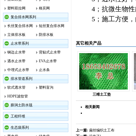
4；抗微生物性
塑料双拉网
格宾网
复合排水网系列
5；施工方便，由
长丝复合排水网
短丝复合排水网
立体排水板
防排水板
其它相关产品
止水带系列
钢边止水带
背贴式止水带
遇水止水带
EVA止水带
中埋式止水带
止水条
排水管道系列
软式透水管
塑料盲沟
三维土工垫
HDPE波纹管
膨涧土防水毯
相关新闻
工程纤维
生态袋系列
上一篇:
扁丝编织土工布