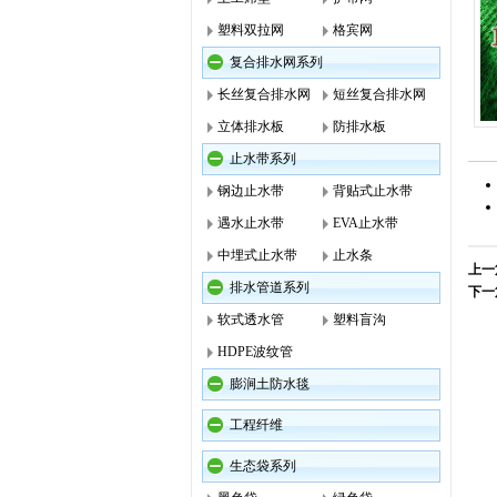
塑料双拉网
格宾网
复合排水网系列
长丝复合排水网
短丝复合排水网
立体排水板
防排水板
止水带系列
钢边止水带
背贴式止水带
遇水止水带
EVA止水带
中埋式止水带
止水条
上一
排水管道系列
下一
软式透水管
塑料盲沟
HDPE波纹管
膨涧土防水毯
工程纤维
生态袋系列