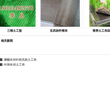
三维土工垫
玄武岩纤维布
营养土工布
相关新闻
篇:
聚酯长丝针刺无纺土工布
篇:
针刺长丝土工布