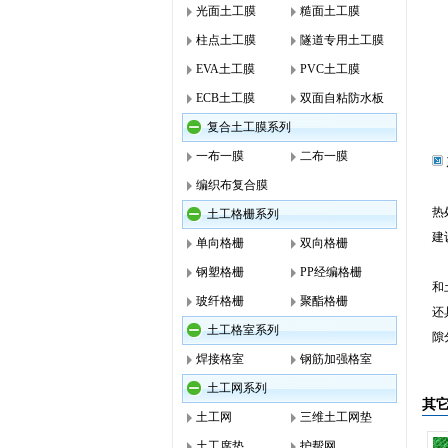
光面土工膜
糙面土工膜
柱点土工膜
隧道专用土工膜
EVA土工膜
PVC土工膜
ECB土工膜
双面自粘防水板
复合土工膜系列
一布一膜
二布一膜
编织布复合膜
长
热
土工格栅系列
建
单向格栅
双向格栅
聚
钢塑格栅
PP经编格栅
和
玻纤格栅
聚酯格栅
还
土工格室系列
隙
焊接格室
钢筋加强格室
土工网系列
其
土工网
三维土工网垫
土工席垫
护帮网