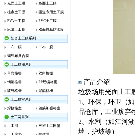
光面土工膜
糙面土工膜
柱点土工膜
隧道专用土工膜
EVA土工膜
PVC土工膜
ECB土工膜
双面自粘防水板
复合土工膜系列
一布一膜
二布一膜
编织布复合膜
土工格栅系列
单向格栅
双向格栅
产品介绍
钢塑格栅
PP经编格栅
垃圾场用光面土工
玻纤格栅
聚酯格栅
土工格室系列
1、环保，环卫（
焊接格室
钢筋加强格室
品仓库，工业废弃
土工网系列
2、水利（如江河
土工网
三维土工网垫
墙，护坡等）
土工席垫
护帮网