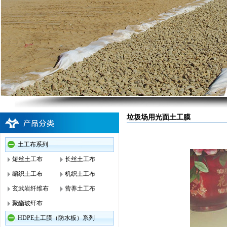
垃圾场用光面土工膜
土工布系列
短丝土工布
长丝土工布
编织土工布
机织土工布
玄武岩纤维布
营养土工布
聚酯玻纤布
HDPE土工膜（防水板）系列