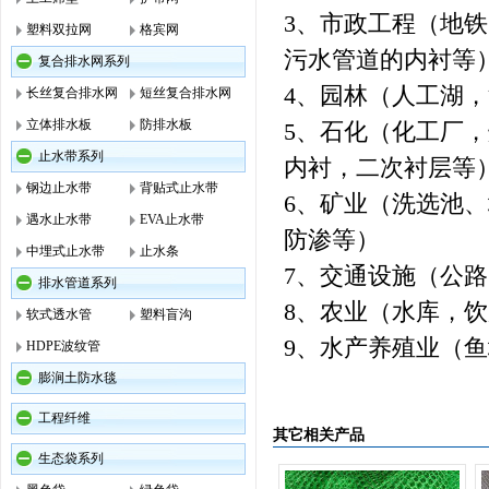
3、市政工程（地
塑料双拉网
格宾网
污水管道的内衬等
复合排水网系列
4、园林（人工湖
长丝复合排水网
短丝复合排水网
立体排水板
防排水板
5、石化（化工厂
止水带系列
内衬，二次衬层等
钢边止水带
背贴式止水带
6、矿业（洗选池
遇水止水带
EVA止水带
防渗等）
中埋式止水带
止水条
7、交通设施（公
排水管道系列
8、农业（水库，
软式透水管
塑料盲沟
9、水产养殖业（
HDPE波纹管
膨涧土防水毯
工程纤维
其它相关产品
生态袋系列